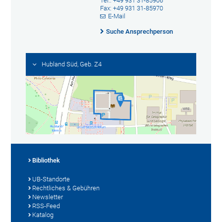
Tel.: +49 931 31-85906
Fax: +49 931 31-85970
E-Mail
Suche Ansprechperson
Hubland Süd, Geb. Z4
Bibliothek
UB-Standorte
Rechtliches & Gebühren
Newsletter
RSS-Feed
Katalog