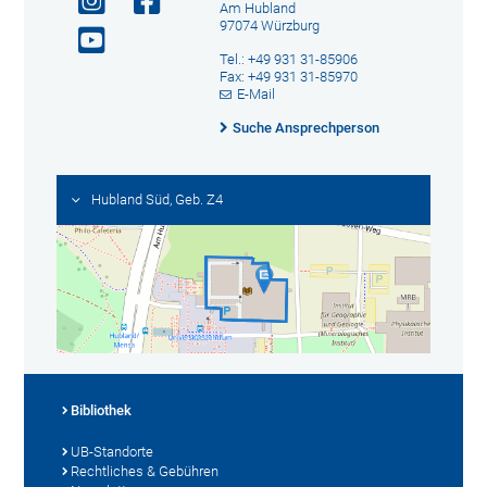
Am Hubland
97074 Würzburg
Tel.: +49 931 31-85906
Fax: +49 931 31-85970
E-Mail
Suche Ansprechperson
Hubland Süd, Geb. Z4
Bibliothek
UB-Standorte
Rechtliches & Gebühren