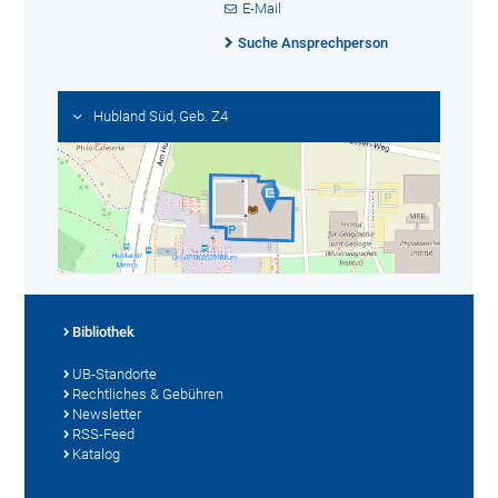
E-Mail
Suche Ansprechperson
Hubland Süd, Geb. Z4
Bibliothek
UB-Standorte
Rechtliches & Gebühren
Newsletter
RSS-Feed
Katalog