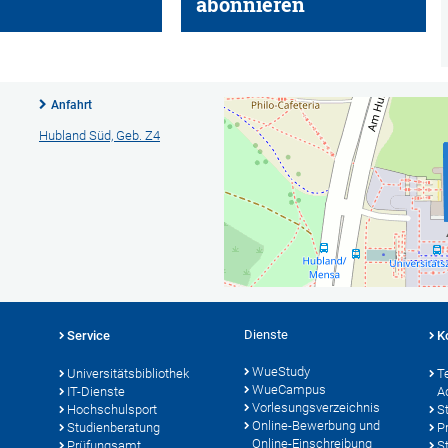
abonnieren
Anfahrt
Hubland Süd, Geb. Z4
Dienste
Service
K
WueStudy
Universitätsbibliothek
T
WueCampus
IT-Dienste
A
Vorlesungsverzeichnis
Hochschulsport
S
Online-Bewerbung und
Studienberatung
P
Online-Einschreibung
Prüfungsamt
S