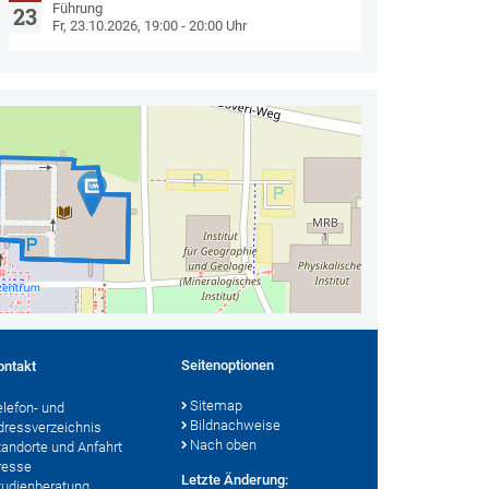
Führung
23
Fr, 23.10.2026, 19:00 - 20:00 Uhr
Seitenoptionen
ontakt
Sitemap
elefon- und
Bildnachweise
dressverzeichnis
Nach oben
tandorte und Anfahrt
resse
Letzte Änderung:
tudienberatung