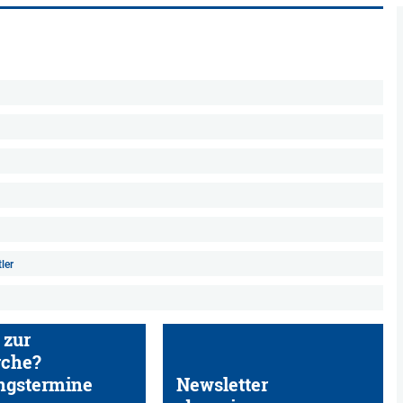
ler
 zur
rche?
ngstermine
Newsletter