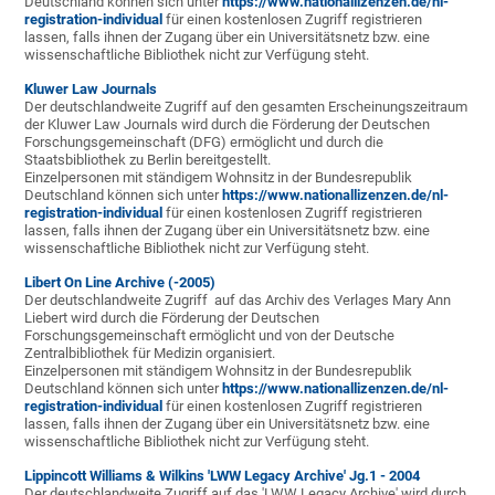
Deutschland können sich unter
https://www.nationallizenzen.de/nl-
registration-individual
für einen kostenlosen Zugriff registrieren
lassen, falls ihnen der Zugang über ein Universitätsnetz bzw. eine
wissenschaftliche Bibliothek nicht zur Verfügung steht.
Kluwer Law Journals
Der deutschlandweite Zugriff auf den gesamten Erscheinungszeitraum
der Kluwer Law Journals wird durch die Förderung der Deutschen
Forschungsgemeinschaft (DFG) ermöglicht und durch die
Staatsbibliothek zu Berlin bereitgestellt.
Einzelpersonen mit ständigem Wohnsitz in der Bundesrepublik
Deutschland können sich unter
https://www.nationallizenzen.de/nl-
registration-individual
für einen kostenlosen Zugriff registrieren
lassen, falls ihnen der Zugang über ein Universitätsnetz bzw. eine
wissenschaftliche Bibliothek nicht zur Verfügung steht.
Libert On Line Archive (-2005)
Der deutschlandweite Zugriff auf das Archiv des Verlages Mary Ann
Liebert wird durch die Förderung der Deutschen
Forschungsgemeinschaft ermöglicht und von der Deutsche
Zentralbibliothek für Medizin organisiert.
Einzelpersonen mit ständigem Wohnsitz in der Bundesrepublik
Deutschland können sich unter
https://www.nationallizenzen.de/nl-
registration-individual
für einen kostenlosen Zugriff registrieren
lassen, falls ihnen der Zugang über ein Universitätsnetz bzw. eine
wissenschaftliche Bibliothek nicht zur Verfügung steht.
Lippincott Williams & Wilkins 'LWW Legacy Archive' Jg.1 - 2004
Der deutschlandweite Zugriff auf das 'LWW Legacy Archive' wird durch