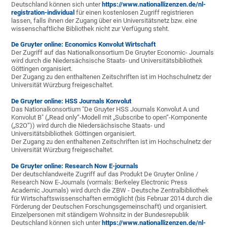
Deutschland können sich unter
https://www.nationallizenzen.de/nl-
registration-individual
für einen kostenlosen Zugriff registrieren
lassen, falls ihnen der Zugang über ein Universitätsnetz bzw. eine
wissenschaftliche Bibliothek nicht zur Verfügung steht.
De Gruyter online: Economics Konvolut Wirtschaft
Der Zugriff auf das Nationalkonsortium De Gruyter Economic- Journals
wird durch die Niedersächsische Staats- und Universitätsbibliothek
Göttingen organisiert.
Der Zugang zu den enthaltenen Zeitschriften ist im Hochschulnetz der
Universität Würzburg freigeschaltet.
De Gruyter online:
HSS Journals Konvolut
Das Nationalkonsortium "De Gruyter HSS Journals Konvolut A und
Konvolut B" („Read only“-Modell mit „Subscribe to open“-Komponente
(„S2O“)) wird durch die Niedersächsische Staats- und
Universitätsbibliothek Göttingen organisiert.
Der Zugang zu den enthaltenen Zeitschriften ist im Hochschulnetz der
Universität Würzburg freigeschaltet.
De Gruyter online: Research Now E-journals
Der deutschlandweite Zugriff auf das Produkt De Gruyter Online /
Research Now E-Journals (vormals: Berkeley Electronic Press
Academic Journals) wird durch die ZBW - Deutsche Zentralbibliothek
für Wirtschaftswissenschaften ermöglicht (bis Februar 2014 durch die
Förderung der Deutschen Forschungsgemeinschaft) und organisiert.
Einzelpersonen mit ständigem Wohnsitz in der Bundesrepublik
Deutschland können sich unter
https://www.nationallizenzen.de/nl-