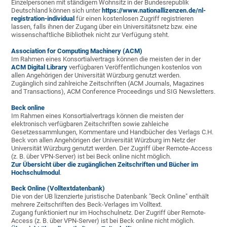
Einzelpersonen mit ständigem Wohnsitz in der Bundesrepublik
Deutschland können sich unter
https://www.nationallizenzen.de/nl-
registration-individual
für einen kostenlosen Zugriff registrieren
lassen, falls ihnen der Zugang über ein Universitätsnetz bzw. eine
wissenschaftliche Bibliothek nicht zur Verfügung steht.
Association for Computing Machinery (ACM)
Im Rahmen eines Konsortialvertrags können die meisten der in der
ACM Digital Library
verfügbaren Veröffentlichungen kostenlos von
allen Angehörigen der Universität Würzburg genutzt werden.
Zugänglich sind zahlreiche Zeitschriften (ACM Journals, Magazines
and Transactions), ACM Conference Proceedings und SIG Newsletters.
Beck online
Im Rahmen eines Konsortialvertrags können die meisten der
elektronisch verfügbaren Zeitschriften sowie zahleiche
Gesetzessammlungen, Kommentare und Handbücher des Verlags C.H.
Beck von allen Angehörigen der Universität Würzburg im Netz der
Universität Würzburg genutzt werden. Der Zugriff über Remote-Access
(z. B. über VPN-Server) ist bei Beck online nicht möglich.
Zur Übersicht über die zugänglichen Zeitschriften und Bücher im
Hochschulmodul
.
Beck Online (Volltextdatenbank)
Die von der UB lizenzierte juristische Datenbank "Beck Online" enthält
mehrere Zeitschriften des Beck-Verlages im Volltext.
Zugang funktioniert nur im Hochschulnetz. Der Zugriff über Remote-
Access (z. B. über VPN-Server) ist bei Beck online nicht möglich.