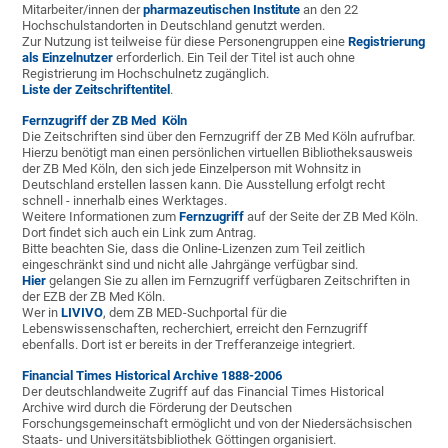
Mitarbeiter/innen der
pharmazeutischen Institute
an den 22
Hochschulstandorten in Deutschland genutzt werden.
Zur Nutzung ist teilweise für diese Personengruppen eine
Registrierung
als Einzelnutzer
erforderlich. Ein Teil der Titel ist auch ohne
Registrierung im Hochschulnetz zugänglich.
Liste der Zeitschriftentitel
.
Fern
zu
griff
d
e
r
Z
B
M
e
d
Köln
Die Zeitschriften sind über den Fernzugriff der ZB Med Köln aufrufbar.
Hierzu benötigt man einen persönlichen virtuellen Bibliotheksausweis
der ZB Med Köln, den sich jede Einzelperson mit Wohnsitz in
Deutschland erstellen lassen kann. Die Ausstellung erfolgt recht
schnell - innerhalb eines Werktages.
Weitere Informationen zum
Fernzugriff
auf der Seite der ZB Med Köln.
Dort findet sich auch ein Link zum Antrag.
Bitte beachten Sie, dass die Online-Lizenzen zum Teil zeitlich
eingeschränkt sind und nicht alle Jahrgänge verfügbar sind.
Hier
gelangen Sie zu allen im Fernzugriff verfügbaren Zeitschriften in
der EZB der ZB Med Köln.
Wer in
LIVIVO
, dem ZB MED-Suchportal für die
Lebenswissenschaften, recherchiert, erreicht den Fernzugriff
ebenfalls. Dort ist er bereits in der Trefferanzeige integriert.
Financial Times Historical Archive 1888-2006
Der deutschlandweite Zugriff auf das Financial Times Historical
Archive wird durch die Förderung der Deutschen
Forschungsgemeinschaft ermöglicht und von der Niedersächsischen
Staats- und Universitätsbibliothek Göttingen organisiert.