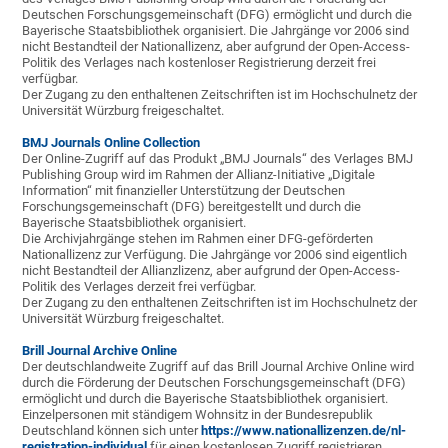
Deutschen Forschungsgemeinschaft (DFG) ermöglicht und durch die
Bayerische Staatsbibliothek organisiert. Die Jahrgänge vor 2006 sind
nicht Bestandteil der Nationallizenz, aber aufgrund der Open-Access-
Politik des Verlages nach kostenloser Registrierung derzeit frei
verfügbar.
Der Zugang zu den enthaltenen Zeitschriften ist im Hochschulnetz der
Universität Würzburg freigeschaltet.
BMJ Journals Online Collection
Der Online-Zugriff auf das Produkt „BMJ Journals“ des Verlages BMJ
Publishing Group wird im Rahmen der Allianz-Initiative „Digitale
Information“ mit finanzieller Unterstützung der Deutschen
Forschungsgemeinschaft (DFG) bereitgestellt und durch die
Bayerische Staatsbibliothek organisiert.
Die Archivjahrgänge stehen im Rahmen einer DFG-geförderten
Nationallizenz zur Verfügung. Die Jahrgänge vor 2006 sind eigentlich
nicht Bestandteil der Allianzlizenz, aber aufgrund der Open-Access-
Politik des Verlages derzeit frei verfügbar.
Der Zugang zu den enthaltenen Zeitschriften ist im Hochschulnetz der
Universität Würzburg freigeschaltet.
Brill Journal Archive Online
Der deutschlandweite Zugriff auf das Brill Journal Archive Online wird
durch die Förderung der Deutschen Forschungsgemeinschaft (DFG)
ermöglicht und durch die Bayerische Staatsbibliothek organisiert.
Einzelpersonen mit ständigem Wohnsitz in der Bundesrepublik
Deutschland können sich unter
https://www.nationallizenzen.de/nl-
registration-individual
für einen kostenlosen Zugriff registrieren