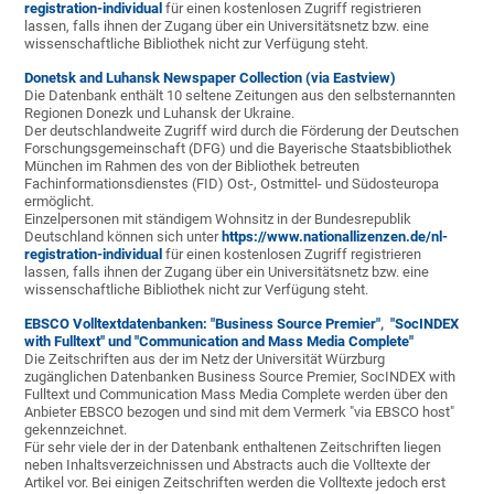
registration-individual
für einen kostenlosen Zugriff registrieren
lassen, falls ihnen der Zugang über ein Universitätsnetz bzw. eine
wissenschaftliche Bibliothek nicht zur Verfügung steht.
Donetsk and Luhansk Newspaper Collection (via Eastview)
Die Datenbank enthält 10 seltene Zeitungen aus den selbsternannten
Regionen Donezk und Luhansk der Ukraine.
Der deutschlandweite Zugriff wird durch die Förderung der Deutschen
Forschungsgemeinschaft (DFG) und die Bayerische Staatsbibliothek
München im Rahmen des von der Bibliothek betreuten
Fachinformationsdienstes (FID) Ost-, Ostmittel- und Südosteuropa
ermöglicht.
Einzelpersonen mit ständigem Wohnsitz in der Bundesrepublik
Deutschland können sich unter
https://www.nationallizenzen.de/nl-
registration-individual
für einen kostenlosen Zugriff registrieren
lassen, falls ihnen der Zugang über ein Universitätsnetz bzw. eine
wissenschaftliche Bibliothek nicht zur Verfügung steht.
EBSCO Volltextdatenbanken: "Business Source Premier"
,
"SocINDEX
with Fulltext" und
"Communication and Mass Media Complete"
Die Zeitschriften aus der im Netz der Universität Würzburg
zugänglichen Datenbanken Business Source Premier, SocINDEX with
Fulltext und Communication Mass Media Complete werden über den
Anbieter EBSCO bezogen und sind mit dem Vermerk "via EBSCO host"
gekennzeichnet.
Für sehr viele der in der Datenbank enthaltenen Zeitschriften liegen
neben Inhaltsverzeichnissen und Abstracts auch die Volltexte der
Artikel vor. Bei einigen Zeitschriften werden die Volltexte jedoch erst