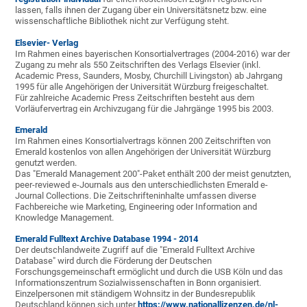
lassen, falls ihnen der Zugang über ein Universitätsnetz bzw. eine
wissenschaftliche Bibliothek nicht zur Verfügung steht.
Elsevier-
Verlag
Im Rahmen eines bayerischen Konsortialvertrages (2004-2016) war der
Zugang zu mehr als 550 Zeitschriften des Verlags Elsevier (inkl.
Academic Press, Saunders, Mosby, Churchill Livingston) ab Jahrgang
1995 für alle Angehörigen der Universität Würzburg freigeschaltet.
Für zahlreiche Academic Press Zeitschriften besteht aus dem
Vorläufervertrag ein Archivzugang für die Jahrgänge 1995 bis 2003.
Emerald
Im Rahmen eines Konsortialvertrags können 200 Zeitschriften von
Emerald kostenlos von allen Angehörigen der Universität Würzburg
genutzt werden.
Das "Emerald Management 200"-Paket enthält 200 der meist genutzten,
peer-reviewed e-Journals aus den unterschiedlichsten Emerald e-
Journal Collections. Die Zeitschrifteninhalte umfassen diverse
Fachbereiche wie Marketing, Engineering oder Information and
Knowledge Management.
Emerald Fulltext Archive Database 1994 - 2014
Der deutschlandweite Zugriff auf die "Emerald Fulltext Archive
Database" wird durch die Förderung der Deutschen
Forschungsgemeinschaft ermöglicht und durch die USB Köln und das
Informationszentrum Sozialwissenschaften in Bonn organisiert.
Einzelpersonen mit ständigem Wohnsitz in der Bundesrepublik
Deutschland können sich unter
https://www.nationallizenzen.de/nl-