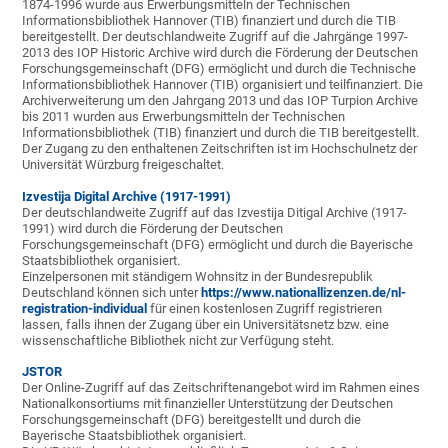
1874-1996 wurde aus Erwerbungsmitteln der Technischen
Informationsbibliothek Hannover (TIB) finanziert und durch die TIB
bereitgestellt. Der deutschlandweite Zugriff auf die Jahrgänge 1997-
2013 des IOP Historic Archive wird durch die Förderung der Deutschen
Forschungsgemeinschaft (DFG) ermöglicht und durch die Technische
Informationsbibliothek Hannover (TIB) organisiert und teilfinanziert. Die
Archiverweiterung um den Jahrgang 2013 und das IOP Turpion Archive
bis 2011 wurden aus Erwerbungsmitteln der Technischen
Informationsbibliothek (TIB) finanziert und durch die TIB bereitgestellt.
Der Zugang zu den enthaltenen Zeitschriften ist im Hochschulnetz der
Universität Würzburg freigeschaltet.
Izvestija Digital Archive (1917-1991)
Der deutschlandweite Zugriff auf das Izvestija Ditigal Archive (1917-
1991) wird durch die Förderung der Deutschen
Forschungsgemeinschaft (DFG) ermöglicht und durch die Bayerische
Staatsbibliothek organisiert.
Einzelpersonen mit ständigem Wohnsitz in der Bundesrepublik
Deutschland können sich unter
https://www.nationallizenzen.de/nl-
registration-individual
für einen kostenlosen Zugriff registrieren
lassen, falls ihnen der Zugang über ein Universitätsnetz bzw. eine
wissenschaftliche Bibliothek nicht zur Verfügung steht.
J
S
T
O
R
Der Online-Zugriff auf das Zeitschriftenangebot wird im Rahmen eines
Nationalkonsortiums mit finanzieller Unterstützung der Deutschen
Forschungsgemeinschaft (DFG) bereitgestellt und durch die
Bayerische Staatsbibliothek organisiert.