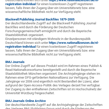
Deutschland können sich unter
https://www.nationallizenzen.de/nl-
registration-individual
für einen kostenlosen Zugriff registrieren
lassen, falls ihnen der Zugang über ein Universitätsnetz bzw. eine
wissenschaftliche Bibliothek nicht zur Verfügung steht.
Blackwell Publishing Journal Backfiles 1879-2005
Der deutschlandweite Zugriff auf die Blackwell Publishing Journal
Backfiles wird durch die Förderung der Deutschen
Forschungsgemeinschaft ermöglicht und durch die Bayerische
Staatsbibliothek organisiert.
Einzelpersonen mit ständigem Wohnsitz in der Bundesrepublik
Deutschland können sich unter
https://www.nationallizenzen.de/nl-
registration-individual
für einen kostenlosen Zugriff registrieren
lassen, falls ihnen der Zugang über ein Universitätsnetz bzw. eine
wissenschaftliche Bibliothek nicht zur Verfügung steht.
BMJ Journals
Der Online-Zugriff auf dieses Produkt wird im Rahmen eines Publish &
Read-Nationalkonsortiums bereitgestellt und durch die Bayerische
Staatsbibliothek München organisiert. Die Archivjahrgänge stehen im
Rahmen einer DFG-geförderten Nationallizenz zur Verfügung. Die
Jahrgänge vor 2006 sind eigentlich nicht Bestandteil der Lizenz, aber
aufgrund der Open-Access-Politik des Verlages derzeit frei verfügbar.
Der Zugang zu den enthaltenen Zeitschriften ist im Hochschulnetz der
Universität Würzburg freigeschaltet.
BMJ Journals Online Archive
Der deutschlandweite Zugriff auf die Archivjahrgänge der Zeitschriften
des Verlages BMJ Publishing Group wird durch die Förderung der