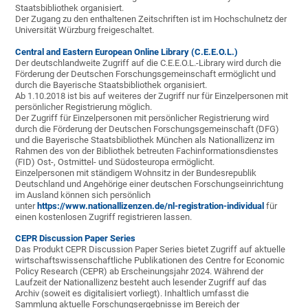
Staatsbibliothek organisiert.
Der Zugang zu den enthaltenen Zeitschriften ist im Hochschulnetz der
Universität Würzburg freigeschaltet.
Central and Eastern European Online Library (C.E.E.O.L.)
Der deutschlandweite Zugriff auf die C.E.E.O.L.-Library wird durch die
Förderung der Deutschen Forschungsgemeinschaft ermöglicht und
durch die Bayerische Staatsbibliothek organisiert.
Ab 1.10.2018 ist bis auf weiteres der Zugriff nur für Einzelpersonen mit
persönlicher Registrierung möglich.
Der Zugriff für Einzelpersonen mit persönlicher Registrierung wird
durch die Förderung der Deutschen Forschungsgemeinschaft (DFG)
und die Bayerische Staatsbibliothek München als Nationallizenz im
Rahmen des von der Bibliothek betreuten Fachinformationsdienstes
(FID) Ost-, Ostmittel- und Südosteuropa ermöglicht.
Einzelpersonen mit ständigem Wohnsitz in der Bundesrepublik
Deutschland und Angehörige einer deutschen Forschungseinrichtung
im Ausland können sich persönlich
unter
https://www.nationallizenzen.de/nl-registration-individual
für
einen kostenlosen Zugriff registrieren lassen.
CEPR Discussion Paper Series
Das Produkt CEPR Discussion Paper Series bietet Zugriff auf aktuelle
wirtschaftswissenschaftliche Publikationen des Centre for Economic
Policy Research (CEPR) ab Erscheinungsjahr 2024. Während der
Laufzeit der Nationallizenz besteht auch lesender Zugriff auf das
Archiv (soweit es digitalisiert vorliegt). Inhaltlich umfasst die
Sammlung aktuelle Forschungsergebnisse im Bereich der