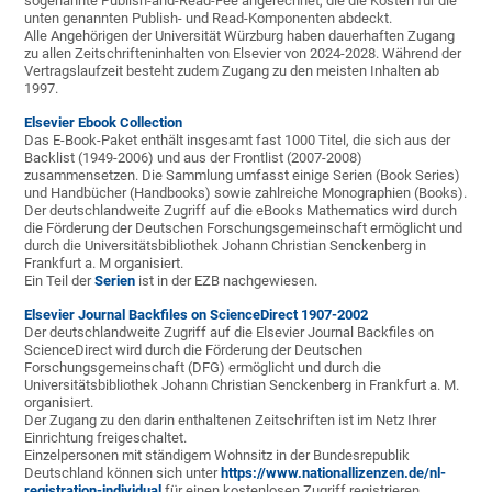
sogenannte Publish-and-Read-Fee angerechnet, die die Kosten für die
unten genannten Publish- und Read-Komponenten abdeckt.
Alle Angehörigen der Universität Würzburg haben dauerhaften Zugang
zu allen Zeitschrifteninhalten von Elsevier von 2024-2028. Während der
Vertragslaufzeit besteht zudem Zugang zu den meisten Inhalten ab
1997.
Elsevier Ebook Collection
Das E-Book-Paket enthält insgesamt fast 1000 Titel, die sich aus der
Backlist (1949-2006) und aus der Frontlist (2007-2008)
zusammensetzen. Die Sammlung umfasst einige Serien (Book Series)
und Handbücher (Handbooks) sowie zahlreiche Monographien (Books).
Der deutschlandweite Zugriff auf die eBooks Mathematics wird durch
die Förderung der Deutschen Forschungsgemeinschaft ermöglicht und
durch die Universitätsbibliothek Johann Christian Senckenberg in
Frankfurt a. M organisiert.
Ein Teil der
Serien
ist in der EZB nachgewiesen.
Elsevier Journal Backfiles on ScienceDirect 1907-2002
Der deutschlandweite Zugriff auf die Elsevier Journal Backfiles on
ScienceDirect wird durch die Förderung der Deutschen
Forschungsgemeinschaft (DFG) ermöglicht und durch die
Universitätsbibliothek Johann Christian Senckenberg in Frankfurt a. M.
organisiert.
Der Zugang zu den darin enthaltenen Zeitschriften ist im Netz Ihrer
Einrichtung freigeschaltet.
Einzelpersonen mit ständigem Wohnsitz in der Bundesrepublik
Deutschland können sich unter
https://www.nationallizenzen.de/nl-
registration-individual
für einen kostenlosen Zugriff registrieren