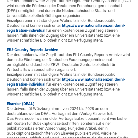
Der deutschlandweite Zugriff auf die Eighteenth Century Journals (ECJ)
wird durch die Förderung der Deutschen Forschungsgemeinschaft
(DFG) ermöglicht und durch die Niedersächsische Staats- und
Universitätsbibliothek Göttingen organisiert.
Einzelpersonen mit ständigem Wohnsitz in der Bundesrepublik
Deutschland können sich unter
https://www.nationallizenzen.de/nl-
registration-individual
für einen kostenlosen Zugriff registrieren
lassen, falls ihnen der Zugang über ein Universitätsnetz bzw. eine
wissenschaftliche Bibliothek nicht zur Verfügung steht.
EIU-Country Reports Archive
Der deutschlandweite Zugriff auf das EIU-Country Reports Archive wird
durch die Förderung der Deutschen Forschungsgemeinschaft
ermöglicht und durch die ZBW - Deutsche Zentralbibliothek für
Wirtschaftswissenschaften organisiert.
Einzelpersonen mit ständigem Wohnsitz in der Bundesrepublik
Deutschland können sich unter
https://www.nationallizenzen.de/nl-
registration-individual
für einen kostenlosen Zugriff registrieren
lassen, falls ihnen der Zugang über ein Universitätsnetz bzw. eine
wissenschaftliche Bibliothek nicht zur Verfügung steht.
Elsevier
(DEAL)
Die Universität Würzburg nimmt von 2024 bis 2028 an dem
deutschlandweiten DEAL-Vertrag mit dem Verlag Elsevier teil.
Das Preismodell während der Vertragslaufzeit basiert nicht wie bisher
auf Kosten für Subskriptionszeitschriften, sondern auf einer
publikationsbasierten Abrechnung. Für jeden Artikel, der in
Subskriptionszeitschriften von Elsevier publiziert wird, wird eine