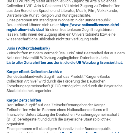
Die UB Würzburg bietet ausschließlich Zugang zu Arts & Sciences
Collection I-VII". Arts & Sciences I-VII bietet Zugang zu Zeitschriften
aus den Bereichen Sprache und Literatur, Musik, Film, Volkskunde,
Darstellende Kunst, Religion und Kunstgeschichte.
Einzelpersonen mit ständigem Wohnsitz in der Bundesrepublik
Deutschland können sich unter
https://www.nationallizenzen.de/nl-
registration-individual
für einen kostenlosen Zugriff registrieren
lassen, falls ihnen der Zugang über ein Universitätsnetz bzw. eine
wissenschaftliche Bibliothek nicht zur Verfügung steht.
Juris (Volltextdatenbank)
Zeitschriften mit dem Vermerk "via Juris" sind Bestandteil der aus dem
Netz der Universität Würzburg zugänglichen Datenbank Juris.
Liste aller Zeitschriften aus Juris, die die UB Würzburg lizensiert hat.
Karger eBook Collection Archive
Der deutschlandweite Zugriff auf das Produkt "Karger eBooks
Collection Archive" wird durch die Förderung der Deutschen
Forschungsgemeinschaft (DFG) ermöglicht und durch die Bayerische
Staatsbibliothek organisiert.
Karger Zeitschriften
Der Online-Zugriff auf das Zeitschriftenangebot der Karger
Zeitschriften wird im Rahmen eines Nationalkonsortiums mit
finanzieller Unterstützung der Deutschen Forschungsgemeinschaft
(DFG) bereitgestellt und durch die Bayerische Staatsbibliothek
organisiert.
Einzelpersonen mit ständigem Wohnsitz in der Bundesrepublik