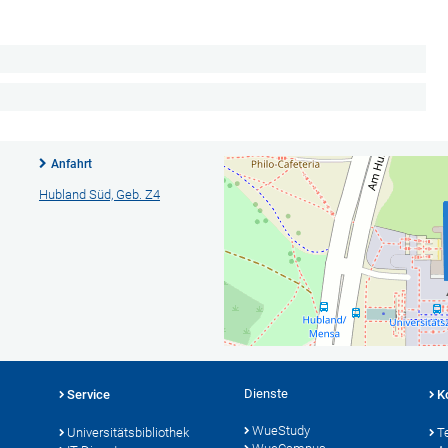
Anfahrt
Hubland Süd, Geb. Z4
Dienste
Service
K
WueStudy
Universitätsbibliothek
T