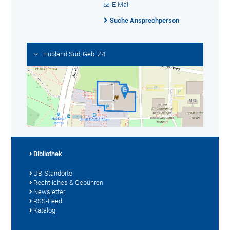
E-Mail
Suche Ansprechperson
Hubland Süd, Geb. Z4
Bibliothek
UB-Standorte
Rechtliches & Gebühren
Newsletter
RSS-Feed
Katalog