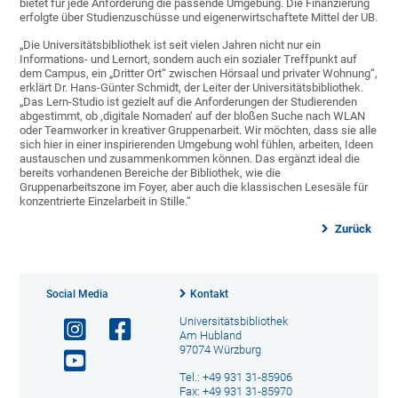
bietet für jede Anforderung die passende Umgebung. Die Finanzierung
erfolgte über Studienzuschüsse und eigenerwirtschaftete Mittel der UB.
„Die Universitätsbibliothek ist seit vielen Jahren nicht nur ein
Informations- und Lernort, sondern auch ein sozialer Treffpunkt auf
dem Campus, ein „Dritter Ort“ zwischen Hörsaal und privater Wohnung“,
erklärt Dr. Hans-Günter Schmidt, der Leiter der Universitätsbibliothek.
„Das Lern-Studio ist gezielt auf die Anforderungen der Studierenden
abgestimmt, ob ‚digitale Nomaden‘ auf der bloßen Suche nach WLAN
oder Teamworker in kreativer Gruppenarbeit. Wir möchten, dass sie alle
sich hier in einer inspirierenden Umgebung wohl fühlen, arbeiten, Ideen
austauschen und zusammenkommen können. Das ergänzt ideal die
bereits vorhandenen Bereiche der Bibliothek, wie die
Gruppenarbeitszone im Foyer, aber auch die klassischen Lesesäle für
konzentrierte Einzelarbeit in Stille.“
Zurück
Social Media
Kontakt
Universitätsbibliothek
Am Hubland
97074 Würzburg
Tel.: +49 931 31-85906
Fax: +49 931 31-85970