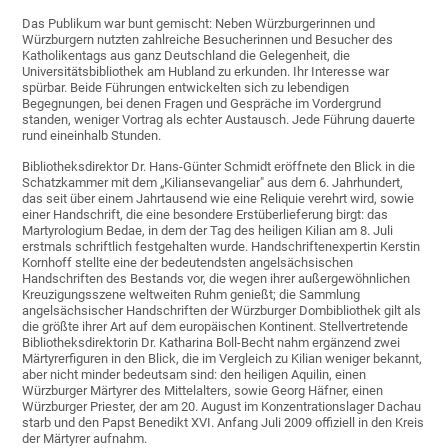
Das Publikum war bunt gemischt: Neben Würzburgerinnen und
Würzburgern nutzten zahlreiche Besucherinnen und Besucher des
Katholikentags aus ganz Deutschland die Gelegenheit, die
Universitätsbibliothek am Hubland zu erkunden. Ihr Interesse war
spürbar. Beide Führungen entwickelten sich zu lebendigen
Begegnungen, bei denen Fragen und Gespräche im Vordergrund
standen, weniger Vortrag als echter Austausch. Jede Führung dauerte
rund eineinhalb Stunden.
Bibliotheksdirektor Dr. Hans-Günter Schmidt eröffnete den Blick in die
Schatzkammer mit dem „Kiliansevangeliar" aus dem 6. Jahrhundert,
das seit über einem Jahrtausend wie eine Reliquie verehrt wird, sowie
einer Handschrift, die eine besondere Erstüberlieferung birgt: das
Martyrologium Bedae, in dem der Tag des heiligen Kilian am 8. Juli
erstmals schriftlich festgehalten wurde. Handschriftenexpertin Kerstin
Kornhoff stellte eine der bedeutendsten angelsächsischen
Handschriften des Bestands vor, die wegen ihrer außergewöhnlichen
Kreuzigungsszene weltweiten Ruhm genießt; die Sammlung
angelsächsischer Handschriften der Würzburger Dombibliothek gilt als
die größte ihrer Art auf dem europäischen Kontinent. Stellvertretende
Bibliotheksdirektorin Dr. Katharina Boll-Becht nahm ergänzend zwei
Märtyrerfiguren in den Blick, die im Vergleich zu Kilian weniger bekannt,
aber nicht minder bedeutsam sind: den heiligen Aquilin, einen
Würzburger Märtyrer des Mittelalters, sowie Georg Häfner, einen
Würzburger Priester, der am 20. August im Konzentrationslager Dachau
starb und den Papst Benedikt XVI. Anfang Juli 2009 offiziell in den Kreis
der Märtyrer aufnahm.