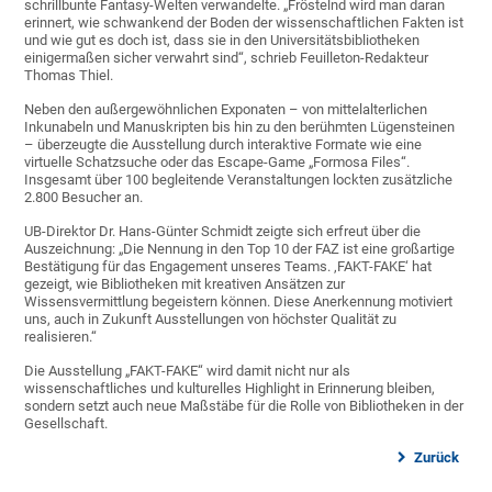
schrillbunte Fantasy-Welten verwandelte. „Fröstelnd wird man daran
erinnert, wie schwankend der Boden der wissenschaftlichen Fakten ist
und wie gut es doch ist, dass sie in den Universitätsbibliotheken
einigermaßen sicher verwahrt sind“, schrieb Feuilleton-Redakteur
Thomas Thiel.
Neben den außergewöhnlichen Exponaten – von mittelalterlichen
Inkunabeln und Manuskripten bis hin zu den berühmten Lügensteinen
– überzeugte die Ausstellung durch interaktive Formate wie eine
virtuelle Schatzsuche oder das Escape-Game „Formosa Files“.
Insgesamt über 100 begleitende Veranstaltungen lockten zusätzliche
2.800 Besucher an.
UB-Direktor Dr. Hans-Günter Schmidt zeigte sich erfreut über die
Auszeichnung: „Die Nennung in den Top 10 der FAZ ist eine großartige
Bestätigung für das Engagement unseres Teams. ‚FAKT-FAKE‘ hat
gezeigt, wie Bibliotheken mit kreativen Ansätzen zur
Wissensvermittlung begeistern können. Diese Anerkennung motiviert
uns, auch in Zukunft Ausstellungen von höchster Qualität zu
realisieren.“
Die Ausstellung „FAKT-FAKE“ wird damit nicht nur als
wissenschaftliches und kulturelles Highlight in Erinnerung bleiben,
sondern setzt auch neue Maßstäbe für die Rolle von Bibliotheken in der
Gesellschaft.
Zurück