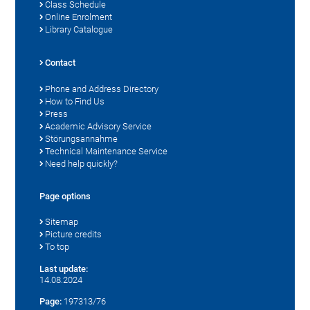
Class Schedule
Online Enrolment
Library Catalogue
Contact
Phone and Address Directory
How to Find Us
Press
Academic Advisory Service
Störungsannahme
Technical Maintenance Service
Need help quickly?
Page options
Sitemap
Picture credits
To top
Last update:
14.08.2024
Page:
197313/76